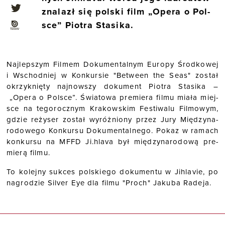
zna­lazł się pol­ski film „Opera o Pol­
sce” Pio­tra Sta­si­ka.
Naj­lep­szym Fil­mem Do­ku­men­tal­nym Eu­ro­py Środ­ko­wej
i Wschod­niej w Kon­kur­sie "Be­twe­en the Seas" zo­stał
okrzyk­nię­ty naj­now­szy do­ku­ment Pio­tra Sta­si­ka –
„Opera o Pol­sce”. Świa­to­wa pre­mie­ra filmu miała miej­
sce na te­go­rocz­nym Kra­kow­skim Fe­sti­wa­lu Fil­mo­wym,
gdzie re­ży­ser zo­stał wy­róż­nio­ny przez Jury Mię­dzy­na­
ro­do­we­go Kon­kur­su Do­ku­men­tal­ne­go. Pokaz w ra­mach
kon­kur­su na MFFD Ji.hlava był mię­dzy­na­ro­do­wą pre­
mie­rą filmu.
To ko­lej­ny suk­ces pol­skie­go do­ku­men­tu w Jih­la­vie, po
na­gro­dzie Si­lver Eye dla filmu "Proch" Ja­ku­ba Ra­de­ja.