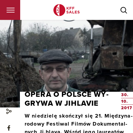
KFF Sales
OPERA O POL­SCE WY­
30.
GRY­WA W JIH­LA­VIE
10.
2017
W nie­dzie­lę skoń­czył się 21. Mię­dzy­na­
ro­do­wy Fe­sti­wal Fil­mów Do­ku­men­tal­
nych Ji.hlava. Wśród jego lau­re­atów